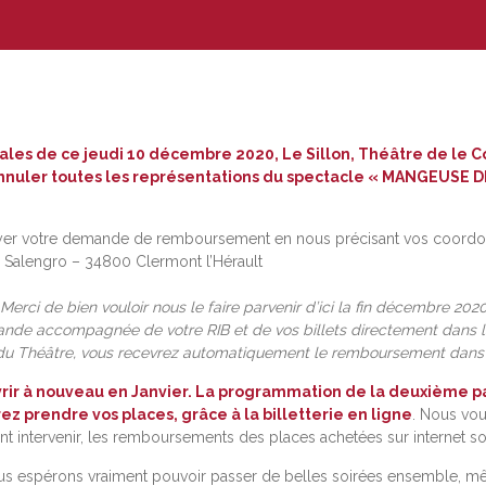
ales de ce jeudi 10 décembre 2020, Le Sillon, Théâtre de l
’annuler toutes les représentations du spectacle « MANGEUSE DE
er votre demande de remboursement en nous précisant vos coordonn
ées Salengro – 34800 Clermont l’Hérault
erci de bien vouloir nous le faire parvenir d’ici la fin décembre 2020
e accompagnée de votre RIB et de vos billets directement dans la 
net du Théâtre, vous recevrez automatiquement le remboursement dans 
ir à nouveau en Janvier. La programmation de la deuxième par
ez prendre vos places, grâce à la billetterie en ligne
. Nous vou
ent intervenir, les remboursements des places achetées sur internet so
 Nous espérons vraiment pouvoir passer de belles soirées ensemble,