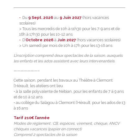
Du
9 Sept. 2026
au
9 Juin 2027
(hors vacances
scolaires)
> Tous les mercredis de 10h à 11h30 pour les 7-9 ans et de
16h à 17h30 pour les 10-12 ans
D’
Octobre 2026
à
Juin 2027
(hors vacances scolaires)
> Un samedi par mois de 10h à 17h pour les 13-16 ans
L’inscription comprend deux spectacles de la saison, auxquels
les enfants et les ados assistent avec leurs intervenant(e)s.
———————–
Cette saison, pendant les travaux au Théâtre à Clermont
l’Hérault, les ateliers ont lieu
• à la salle polyvalente de Nébian, pour les enfants de 7 à 9 ans
et de 10 à 12 ans
• au collège du Salagou à Clermont l’Hérault, pour les ados de 13
à 16 ans
Tarif 210€ l’année
Modes de règlement : CB, espèces, virement, chèque, ANCV
chèques vacances (papier en connect)
Comprend 2 spectacles de la saison