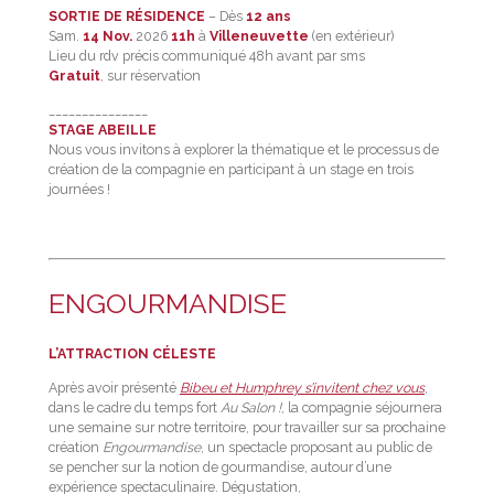
SORTIE DE RÉSIDENCE
– Dès
12 ans
Sam.
14 Nov.
2026
11h
à
Villeneuvette
(en extérieur)
Lieu du rdv précis communiqué 48h avant par sms
Gratuit
, sur réservation
_______________
STAGE ABEILLE
Nous vous invitons à explorer la thématique et le processus de
création de la compagnie en participant à un stage en trois
journées !
ENGOURMANDISE
L’ATTRACTION CÉLESTE
Après avoir présenté
Bibeu et Humphrey s’invitent chez vous
,
dans le cadre du temps fort
Au Salon !
, la compagnie séjournera
une semaine sur notre territoire, pour travailler sur sa prochaine
création
Engourmandise
, un spectacle proposant au public de
se pencher sur la notion de gourmandise, autour d’une
expérience spectaculinaire. Dégustation,