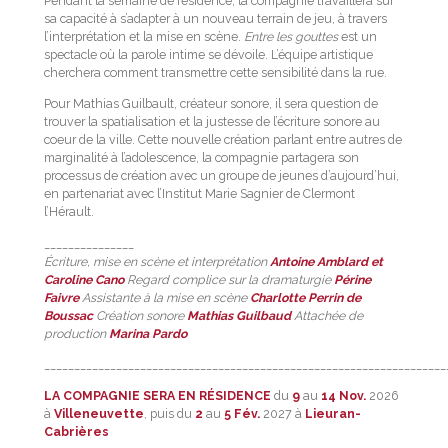
Pendant la semaine de résidence, la compagnie travaillera sur
sa capacité à s’adapter à un nouveau terrain de jeu, à travers
l’interprétation et la mise en scène.
Entre les gouttes
est un
spectacle où la parole intime se dévoile. L’équipe artistique
cherchera comment transmettre cette sensibilité dans la rue.
Pour Mathias Guilbault, créateur sonore, il sera question de
trouver la spatialisation et la justesse de l’écriture sonore au
coeur de la ville. Cette nouvelle création parlant entre autres de
marginalité à l’adolescence, la compagnie partagera son
processus de création avec un groupe de jeunes d’aujourd’hui,
en partenariat avec l’Institut Marie Sagnier de Clermont
l’Hérault.
_______________
Écriture, mise en scène et interprétation
Antoine Amblard et
Caroline Cano
Regard complice sur la dramaturgie
Périne
Faivre
Assistante à la mise en scène
Charlotte Perrin de
Boussac
Création sonore
Mathias Guilbaud
Attachée de
production
Marina Pardo
___________________________________________________________________
LA COMPAGNIE SERA EN RÉSIDENCE
du
9
au
14 Nov.
2026
à
Villeneuvette
, puis du
2
au
5 Fév.
2027 à
Lieuran-
Cabrières