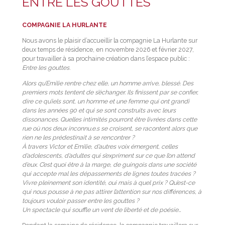
ENTRE LES GOUTTES
COMPAGNIE LA HURLANTE
Nous avons le plaisir d’accueillir la compagnie La Hurlante sur
deux temps de résidence, en novembre 2026 et février 2027,
pour travailler à sa prochaine création dans l’espace public :
Entre les gouttes
.
Alors qu’Emilie rentre chez elle, un homme arrive, blessé. Des
premiers mots tentent de s’échanger. Ils finissent par se confier,
dire ce qu’iels sont, un homme et une femme qui ont grandi
dans les années 90 et qui se sont construits avec leurs
dissonances. Quelles intimités pourront être livrées dans cette
rue où nos deux inconnu.e.s se croisent, se racontent alors que
rien ne les prédestinait à se rencontrer ?
À travers Victor et Emilie, d’autres voix émergent, celles
d’adolescents, d’adultes qui s’expriment sur ce que l’on attend
d’eux. C’est quoi être à la marge, de guingois dans une société
qui accepte mal les dépassements de lignes toutes tracées ?
Vivre pleinement son identité, oui mais à quel prix ? Qu’est-ce
qui nous pousse à ne pas attirer l’attention sur nos différences, à
toujours vouloir passer entre les gouttes ?
Un spectacle qui souffle un vent de liberté et de poésie…