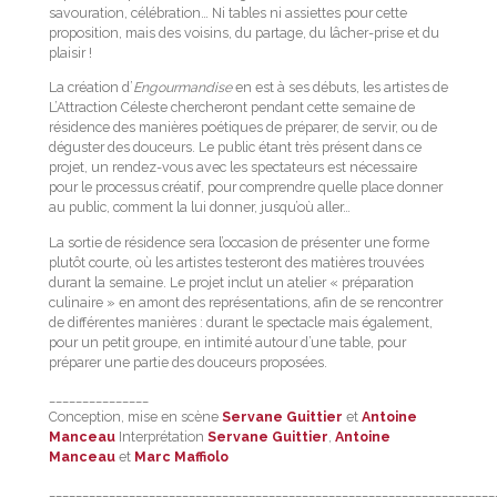
savouration, célébration… Ni tables ni assiettes pour cette
proposition, mais des voisins, du partage, du lâcher-prise et du
plaisir !
La création d’
Engourmandise
en est à ses débuts, les artistes de
L’Attraction Céleste chercheront pendant cette semaine de
résidence des manières poétiques de préparer, de servir, ou de
déguster des douceurs. Le public étant très présent dans ce
projet, un rendez-vous avec les spectateurs est nécessaire
pour le processus créatif, pour comprendre quelle place donner
au public, comment la lui donner, jusqu’où aller…
La sortie de résidence sera l’occasion de présenter une forme
plutôt courte, où les artistes testeront des matières trouvées
durant la semaine. Le projet inclut un atelier « préparation
culinaire » en amont des représentations, afin de se rencontrer
de différentes manières : durant le spectacle mais également,
pour un petit groupe, en intimité autour d’une table, pour
préparer une partie des douceurs proposées.
_______________
Conception, mise en scène
Servane Guittier
et
Antoine
Manceau
Interprétation
Servane Guittier
,
Antoine
Manceau
et
Marc Maffiolo
___________________________________________________________________