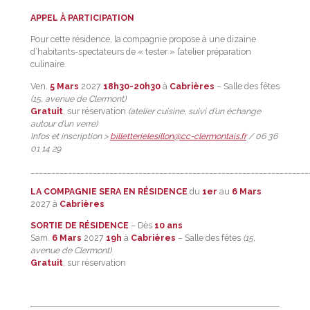
APPEL À PARTICIPATION
Pour cette résidence, la compagnie propose à une dizaine
d’habitants-spectateurs de « tester » l’atelier préparation
culinaire.
Ven.
5 Mars
2027
18h30-20h30
à
Cabrières
– Salle des fêtes
(15, avenue de Clermont)
Gratuit
, sur réservation
(atelier cuisine, suivi d’un échange
autour d’un verre)
Infos et inscription >
billetterielesillon@cc-clermontais.fr
/ 06 36
01 14 29
___________________________________________________________________
LA COMPAGNIE SERA EN RÉSIDENCE
du
1er
au
6 Mars
2027 à
Cabrières
SORTIE DE RÉSIDENCE
– Dès
10 ans
Sam.
6 Mars
2027
19h
à
Cabrières
– Salle des fêtes
(15,
avenue de Clermont)
Gratuit
, sur réservation