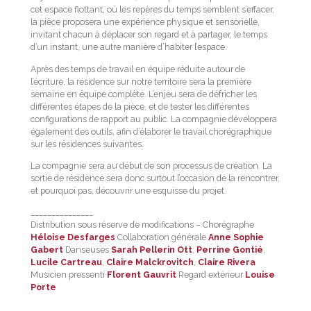
cet espace flottant, où les repères du temps semblent s’effacer,
la pièce proposera une expérience physique et sensorielle,
invitant chacun à déplacer son regard et à partager, le temps
d’un instant, une autre manière d’habiter l’espace.
Après des temps de travail en équipe réduite autour de
l’écriture, la résidence sur notre territoire sera la première
semaine en équipe complète. L’enjeu sera de défricher les
différentes étapes de la pièce, et de tester les différentes
configurations de rapport au public. La compagnie développera
également des outils, afin d’élaborer le travail chorégraphique
sur les résidences suivantes.
La compagnie sera au début de son processus de création. La
sortie de résidence sera donc surtout l’occasion de la rencontrer,
et pourquoi pas, découvrir une esquisse du projet.
_______________
Distribution sous réserve de modifications – Chorégraphe
Héloise Desfarges
Collaboration générale
Anne Sophie
Gabert
Danseuses
Sarah Pellerin Ott
,
Perrine Gontié
,
Lucile Cartreau
,
Claire Malckrovitch
,
Claire Rivera
Musicien pressenti
Florent Gauvrit
Regard extérieur
Louise
Porte
___________________________________________________________________