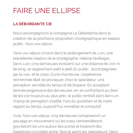
FAIRE UNE ELLIPSE
LA DÉBORDANTE CIE
Nous accompagnons la compagnie La Débordante dans la
création de sa prochaine proposition chorégraphique en espace
public,
Faire une ellipse
.
Faire une ellipse
s’inscrit dans le prolongement de
Loin
, une
précédente création de la chorégraphe, Héloïse Desfarges.
Dans
Loin
, cinq danseuses évoluent sur une distance de 200 m
de long, se rapprochant petit à petit du public, accompagnées
par la voix, et le corps, d’une chanteuse. L’expérience
recherchée était de provoquer, chez le spectateur, une
perception sensible du temps et de l’espace. En acceptant
l’arrivée progressive des danseuses, en se confrontant au désir
de les voir toujours au plus près, le public rentrait alors dans un
champ de perception modifié, hors du quotidien et de notre
rapport au temps, aujourd’hui immédiat et compulsif.
Avec
Faire une ellipse
, cinq danseuses composeront un
paysage en mouvement où les corps s’entremêleront,
graviteront les uns autour des autres et tisseront des
trajectoires invisibles entre, face et parmi les spectateurs. Dans