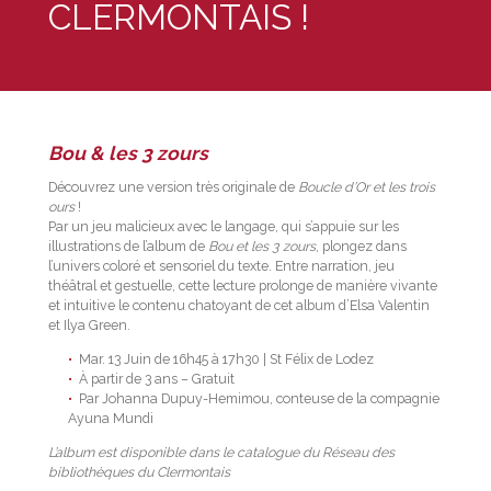
CLERMONTAIS !
Bou & les 3 zours
Découvrez une version très originale de
Boucle d’Or et les trois
ours
!
Par un jeu malicieux avec le langage, qui s’appuie sur les
illustrations de l’album de
Bou et les 3 zours
, plongez dans
l’univers coloré et sensoriel du texte. Entre narration, jeu
théâtral et gestuelle, cette lecture prolonge de manière vivante
et intuitive le contenu chatoyant de cet album d’Elsa Valentin
et Ilya Green.
Mar. 13 Juin de 16h45 à 17h30 | St Félix de Lodez
À partir de 3 ans – Gratuit
Par Johanna Dupuy-Hemimou, conteuse de la compagnie
Ayuna Mundi
L’album est disponible dans le catalogue du Réseau des
bibliothèques du Clermontais