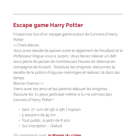
Escape game Harry Potter
Frissonnez lors d’un escape game autour de l’univers d’Harry
Potter.
« Chers élèves,
Vous avez décidé de passer outre le règlement de Poudlard et le
Professeur Rogue vous a surpris. Vous devez relever un défi
sous peine de passer de nombreuses heures de retenue en
compagnie de Rusard… Résolvez les énigmes, découvrez la
recette de la potion d’Aiguise-méninges et réalisez-là dans les
temps.
Bonne chance ! »
Viens avec tes amis et tes parents déjouer les énigmes…
Rassure-toi, tu peux participer même si tu ne connais pas
l’univers d’Harry Potter !
Sam. 17 Juin de 15h à 19h | Aspiran
5 sessions de 45 mn
Tout public, à partir de 8 ans
Sur inscription – Gratuit
En partenariat avec
le Manoir du crime