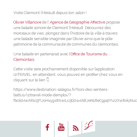
Visite Clermont l’Hérault depuis ton salon !
Olivier Villanove
de l’
Agence de Géographie Affective
propose
une balade sonore de Clermont l’Hérault. Découvrez des
morceaux de vies, plongez dans l’histoire de la ville à travers
une balade sensible imaginée par Olivier ainsi que le pôle
patrimoine de la communauté de communes du clermontais.
Une balade en partenariat avec l’
Office de Tourisme du
Clermontais
Cette visite sera prochainement disponible sur l’application
iziTRAVEL, en attendant, vous pouvez en profiter chez vous en
cliquant sur le lien
👇
https://www.destination-salagou.fr/hors-des-sentiers-
battus/izitravel-mode-demploi/?
fbclid=IwAR1c5FUoHxygs8XwiLo3Q0sv1NEJeN18eCgpqYhz2Xw8xkjNuc