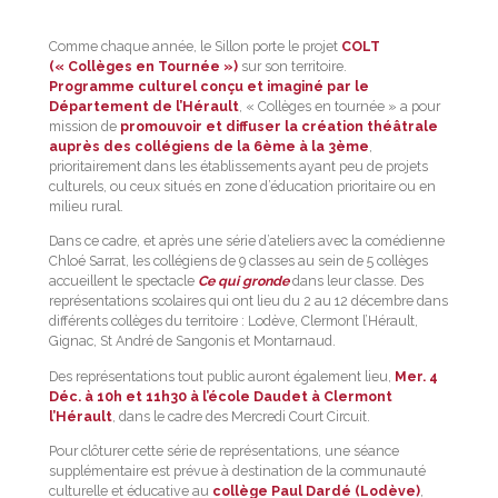
Comme chaque année, le Sillon porte le projet
COLT
(« Collèges en Tournée »)
sur son territoire.
Programme culturel conçu et imaginé par le
Département de l’Hérault
, « Collèges en tournée » a pour
mission de
promouvoir et diffuser la création théâtrale
auprès des collégiens de la 6ème à la 3ème
,
prioritairement dans les établissements ayant peu de projets
culturels, ou ceux situés en zone d’éducation prioritaire ou en
milieu rural.
Dans ce cadre, et après une série d’ateliers avec la comédienne
Chloé Sarrat, les collégiens de 9 classes au sein de 5 collèges
accueillent le spectacle
Ce qui gronde
dans leur classe. Des
représentations scolaires qui ont lieu du 2 au 12 décembre dans
différents collèges du territoire : Lodève, Clermont l’Hérault,
Gignac, St André de Sangonis et Montarnaud.
Des représentations tout public auront également lieu,
Mer. 4
Déc. à 10h et 11h30 à l’école Daudet à Clermont
l’Hérault
, dans le cadre des Mercredi Court Circuit.
Pour clôturer cette série de représentations, une séance
supplémentaire est prévue à destination de la communauté
culturelle et éducative au
collège Paul Dardé (Lodève)
,