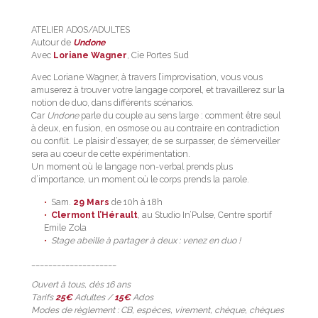
ATELIER ADOS/ADULTES
Autour de
Undone
Avec
Loriane Wagner
, Cie Portes Sud
Avec Loriane Wagner, à travers l’improvisation, vous vous
amuserez à trouver votre langage corporel, et travaillerez sur la
notion de duo, dans différents scénarios.
Car
Undone
parle du couple au sens large : comment être seul
à deux, en fusion, en osmose ou au contraire en contradiction
ou conflit. Le plaisir d’essayer, de se surpasser, de s’émerveiller
sera au coeur de cette expérimentation.
Un moment où le langage non-verbal prends plus
d’importance, un moment où le corps prends la parole.
Sam.
29 Mars
de 10h à 18h
Clermont l’Hérault
, au Studio In’Pulse, Centre sportif
Emile Zola
Stage abeille à partager à deux : venez en duo !
____________________
Ouvert à tous, dès 16 ans
Tarifs
25€
Adultes /
15€
Ados
Modes de règlement : CB, espèces, virement, chèque, chèques