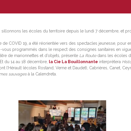
s sillonnons les écoles du territoire depuis le lundi 7 décembre, et 
 COVID 19, a été réorientée vers des spectacles jeunesse, pour en fai
ez-vous programmés dans le respect des consignes sanitaires en vigue
éâtre de marionnettes et d’objets, présente
La Route
dans les écoles de
. Et du 14 au 18 décembre,
la Cie La Bouillonnante
interprètera
Hist
t l’Hérault (écoles Rostand, Verne et Daudet), Cabrières, Canet, Ceyr
mmes sauvages
à la Calendreta.