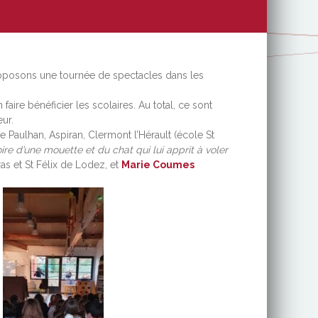
proposons une tournée de spectacles dans les
re bénéficier les scolaires. Au total, ce sont
ur.
 Paulhan, Aspiran, Clermont l’Hérault (école St
oire d’une mouette et du chat qui lui apprit à voler
as et St Félix de Lodez, et
Marie Coumes