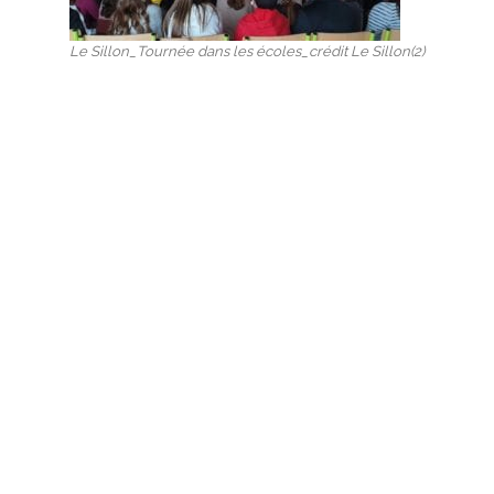
Le Sillon_Tournée dans les écoles_crédit Le Sillon(2)