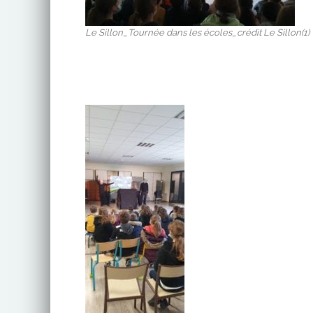
Le Sillon_Tournée dans les écoles_crédit Le Sillon(1)