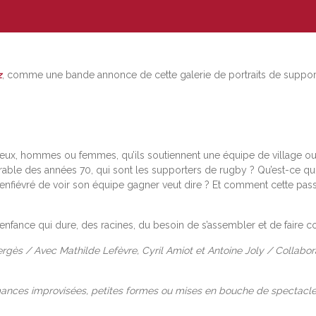
z
, comme une bande annonce de cette galerie de portraits de suppor
vieux, hommes ou femmes, qu’ils soutiennent une équipe de village ou 
ble des années 70, qui sont les supporters de rugby ? Qu’est-ce qu
 enfiévré de voir son équipe gagner veut dire ? Et comment cette pass
 l’enfance qui dure, des racines, du besoin de s’assembler et de fair
ès / Avec Mathilde Lefèvre, Cyril Amiot et Antoine Joly / Collabora
mances improvisées, petites formes ou mises en bouche de spectacle