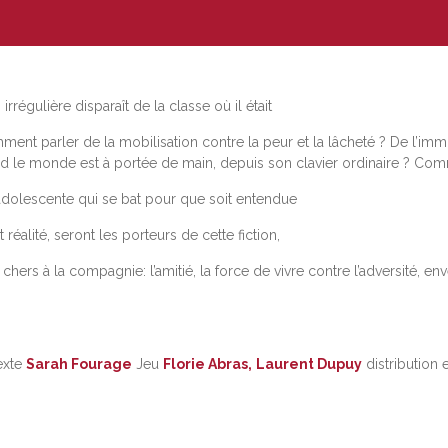
rrégulière disparaît de la classe où il était
ent parler de la mobilisation contre la peur et la lâcheté ? De l’imm
and le monde est à portée de main, depuis son clavier ordinaire ? C
e adolescente qui se bat pour que soit entendue
 réalité, seront les porteurs de cette fiction,
ers à la compagnie: l’amitié, la force de vivre contre l’adversité, enve
exte
Sarah Fourage
Jeu
Florie Abras,
Laurent Dupuy
distribution 