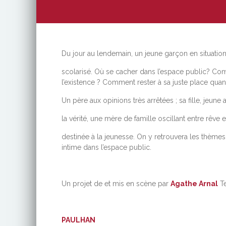
Du jour au lendemain, un jeune garçon en situation i
scolarisé. Où se cacher dans l’espace public? Comm
l’existence ? Comment rester à sa juste place qu
Un père aux opinions très arrêtées ; sa fille, jeun
la vérité, une mère de famille oscillant entre rêve et
destinée à la jeunesse. On y retrouvera les thèmes ch
intime dans l’espace public.
Un projet de et mis en scène par
Agathe Arnal
T
PAULHAN