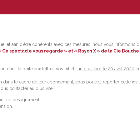
lique, et afin d’être cohérents avec ces mesures, nous vous inform
« Ce spectacle vous regarde » et « Rayon X » de la Cie Bouch
ou dans la boite aux lettres vos billets
au plus tard le 20 avril 2020
en
tion dans le cadre de leur abonnement, vous pouvez reporter cette invi
ous contacter au plus vite!).
our ce désagrément,
nsion.