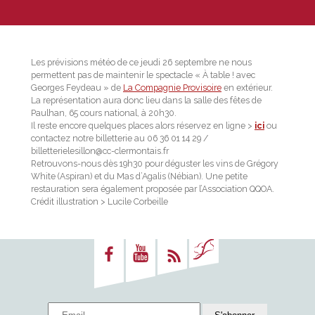
Les prévisions météo de ce jeudi 26 septembre ne nous
permettent pas de maintenir le spectacle « À table ! avec
Georges Feydeau » de
La Compagnie Provisoire
en extérieur.
La représentation aura donc lieu dans la salle des fêtes de
Paulhan, 65 cours national, à 20h30.
Il reste encore quelques places alors réservez en ligne >
ici
ou
contactez notre billetterie au 06 36 01 14 29 /
billetterielesillon@cc-clermontais.fr
Retrouvons-nous dès 19h30 pour déguster les vins de Grégory
White (Aspiran) et du Mas d’Agalis (Nébian). Une petite
restauration sera également proposée par l’Association QQOA.
Crédit i
llustration > Lucile Corbeille