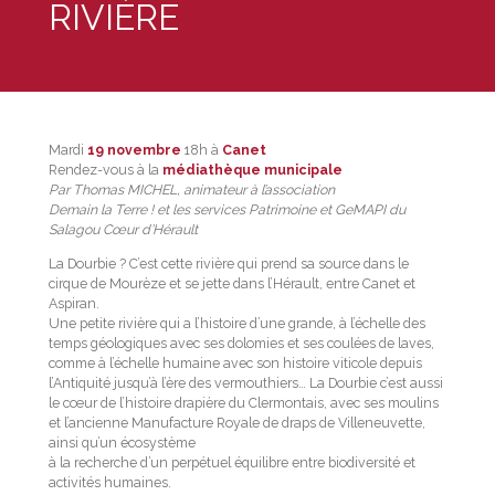
RIVIÈRE
Mardi
19 novembre
18h à
Canet
Rendez-vous à la
médiathèque municipale
Par Thomas MICHEL, animateur à l’association
Demain la Terre !
et les services Patrimoine et GeMAPI du
Salagou Cœur d’Hérault
La Dourbie ? C’est cette rivière qui prend sa source dans le
cirque de Mourèze et se jette dans l’Hérault, entre Canet et
Aspiran.
Une petite rivière qui a l’histoire d’une grande, à l’échelle des
temps géologiques avec ses dolomies et ses coulées de laves,
comme à l’échelle humaine avec son histoire viticole depuis
l’Antiquité jusqu’à l’ère des vermouthiers… La Dourbie c’est aussi
le cœur de l’histoire drapière du Clermontais, avec ses moulins
et l’ancienne Manufacture Royale de draps de Villeneuvette,
ainsi qu’un écosystème
à la recherche d’un perpétuel équilibre entre biodiversité et
activités humaines.