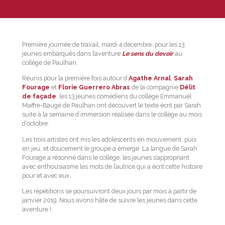
Première journée de travail, mardi 4 décembre, pour les 13
jeunes embarqués dans l’aventure
Le sens du devoir
au
collège de Paulhan.
Réunis pour la première fois autour d’
Agathe Arnal
,
Sarah
Fourage
et
Florie Guerrero Abras
de la compagnie
Délit
de façade
, les 13 jeunes comédiens du collège Emmanuel
Maffre-Baugé de Paulhan ont découvert le texte écrit par Sarah
suite à la semaine d’immersion réalisée dans le collège au mois
d’octobre.
Les trois artistes ont mis les adolescents en mouvement, puis
en jeu, et doucement le groupe a émergé. La langue de Sarah
Fourage a résonné dans le collège, les jeunes s’appropriant
avec enthousiasme les mots de l’autrice qui a écrit cette histoire
pour et avec eux.
Les répétitions se poursuivront deux jours par mois à partir de
janvier 2019. Nous avons hâte de suivre les jeunes dans cette
aventure !