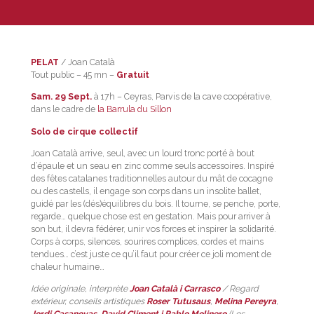
PELAT
/ Joan Català
Tout public – 45 mn –
Gratuit
Sam. 29 Sept.
à 17h – Ceyras, Parvis de la cave coopérative,
dans le cadre de
la Barrula du Sillon
Solo de cirque collectif
Joan Català arrive, seul, avec un lourd tronc porté à bout
d’épaule et un seau en zinc comme seuls accessoires. Inspiré
des fêtes catalanes traditionnelles autour du mât de cocagne
ou des castells, il engage son corps dans un insolite ballet,
guidé par les (dés)équilibres du bois. Il tourne, se penche, porte,
regarde… quelque chose est en gestation. Mais pour arriver à
son but, il devra fédérer, unir vos forces et inspirer la solidarité.
Corps à corps, silences, sourires complices, cordes et mains
tendues… c’est juste ce qu’il faut pour créer ce joli moment de
chaleur humaine…
Idée originale, interprète
Joan Català i Carrasco
/ Regard
extérieur, conseils artistiques
Roser Tutusaus
,
Melina Pereyra
,
Jordi Casanovas
,
David Climent i Pablo
Molinero
(Los