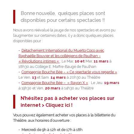
Bonne nouvelle, quelques places sont
disponibles pour certains spectacles !!
Nous avons réévalué la jauge de nos spectacles et avons pu
l’augmenter sur certaines dates, il y a donc quelques places
disponibles pour :
Détachement International du Muerto Coco avec
Raphaëlle Bouvier et les collégiens de Paulhan –
« Révolutions intimes «
: Le Mar.
10 et
Mer.
11 mars
à
18h30 au Collège E. Maffre-Baugé de Paulhan
Compagnie Bouche Bée – « Ce spectacle vous regarde »
:
Le Ven.
13
et Sam.
14 mars
à 20h30 au Théâtre
Compagnie Bouche Bée – » Rayon X »
: Le Jeu.
19 mars
à 19h30 et Ven.
20 mars
à 14h30 au Théâtre
N’hésitez pas à acheter vos places sur
internet >
Cliquez ici !
Vous pouvez également acheter vos places à la billetterie du
Théâtre, aux horaires d’ouverture :
Mercredi de 9h à 12h et de 17h à 18h