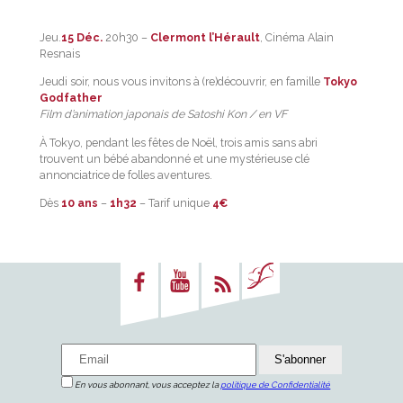
Jeu.
15 Déc.
20h30 –
Clermont l’Hérault
, Cinéma Alain
Resnais
Jeudi soir, nous vous invitons à (re)découvrir, en famille
Tokyo
Godfather
Film d’animation japonais de Satoshi Kon / en VF
À Tokyo, pendant les fêtes de Noël, trois amis sans abri
trouvent un bébé abandonné et une mystérieuse clé
annonciatrice de folles aventures.
Dès
10 ans
–
1h32
– Tarif unique
4€
En vous abonnant, vous acceptez la
politique de Confidentialité