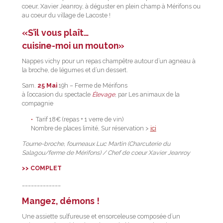
coeur, Xavier Jeanroy, à déguster en plein champ à Mérifons ou
au coeur du village de Lacoste !
«S’il vous plaît…
cuisine-moi un mouton»
Nappes vichy pour un repas champêtre autour d’un agneau à
la broche, de légumes et d’un dessert.
Sam.
25 Mai
19h – Ferme de Mérifons
à l’occasion du spectacle
Élevage
, par Les animaux de la
compagnie
Tarif 18€ (repas + 1 verre de vin)
Nombre de places limité, Sur réservation >
ici
Tourne-broche, fourneaux Luc Martin (Charcuterie du
Salagou/ferme de Mérifons) / Chef de coeur Xavier Jeanroy
>> COMPLET
_____________
Mangez, démons !
Une assiette sulfureuse et ensorceleuse composée d’un