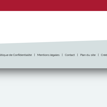
litique de Confidentialité
|
Mentions légales
|
Contact
|
Plan du site
|
Créd