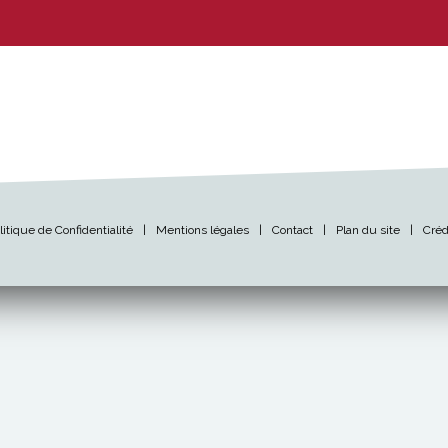
litique de Confidentialité
|
Mentions légales
|
Contact
|
Plan du site
|
Créd